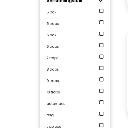
versnellingsbak
5 bak
5 traps
6 bak
6 traps
7 traps
8 traps
9 traps
10 traps
automaat
dsg
traploos