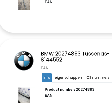
EAN:
BMW 20274893 Tussenas-
8144552
EAN:
Info
eigenschappen
OE nummers
Product number: 20274893
EAN: