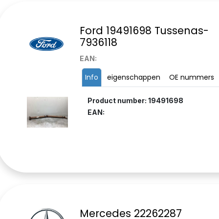
Ford 19491698 Tussenas-
7936118
EAN:
Info
eigenschappen
OE nummers
Product number: 19491698
EAN:
Mercedes 22262287