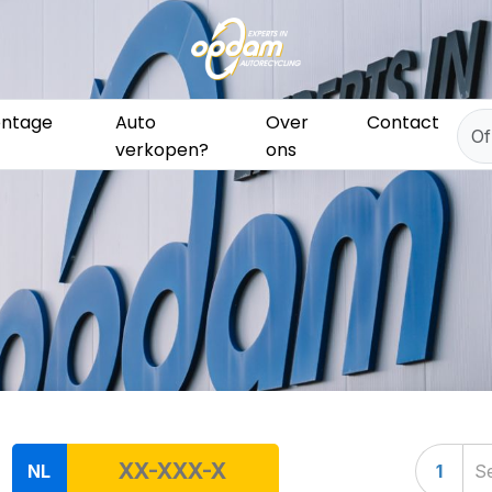
ntage
Auto
Over
Contact
verkopen?
ons
NL
1
Se