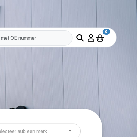
0
lecteer aub een merk