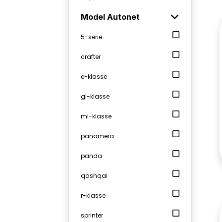
Model Autonet
5-serie
crafter
e-klasse
gl-klasse
ml-klasse
panamera
panda
qashqai
r-klasse
sprinter