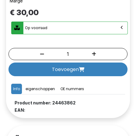
Marge
€ 30,00
Op voorraad
Toevoegen
Info
eigenschappen
OE nummers
Product number: 24463862
EAN: