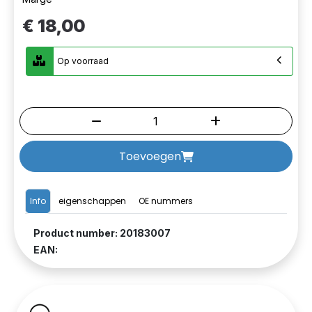
€ 18,00
Op voorraad
Toevoegen
Info
eigenschappen
OE nummers
Product number: 20183007
EAN: