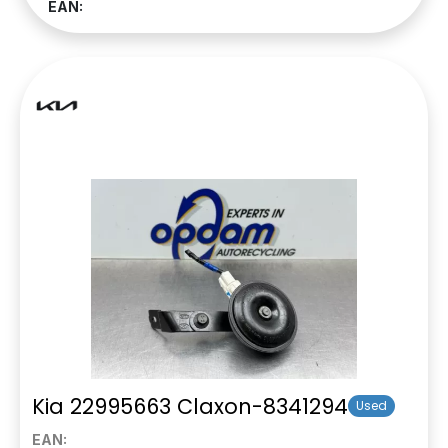
EAN:
Kia 22995663 Claxon-8341294
Used
EAN: