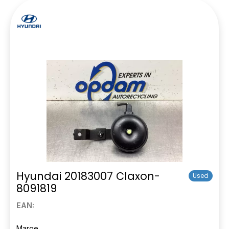
Hyundai 20183007 Claxon-
Used
8091819
EAN:
Marge