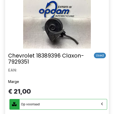
Chevrolet 18389396 Claxon-
Used
7929351
EAN:
Marge
€ 21,00
Op voorraad