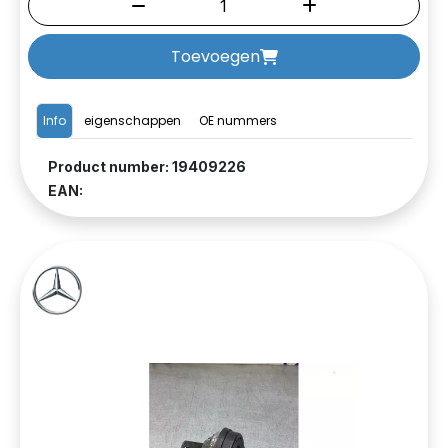
Toevoegen
Info
eigenschappen
OE nummers
Product number: 19409226
EAN: