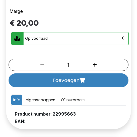
Marge
€ 20,00
Op voorraad
Toevoegen
Info
eigenschappen
OE nummers
Product number: 22995663
EAN: