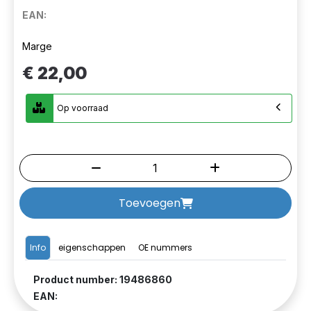
EAN:
Marge
€ 22,00
Op voorraad
Toevoegen
Info
eigenschappen
OE nummers
Product number: 19486860
EAN: