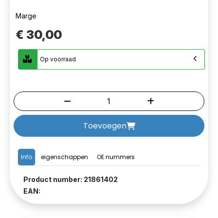
Marge
€ 30,00
Op voorraad
Toevoegen
Info
eigenschappen
OE nummers
Product number: 21861402
EAN: