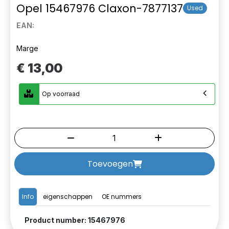
Opel 15467976 Claxon-7877137
Used
EAN:
Marge
€ 13,00
Op voorraad
Toevoegen
Info
eigenschappen
OE nummers
Product number: 15467976