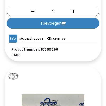
Toevoegen
Info
eigenschappen
OE nummers
Product number: 18389396
EAN: