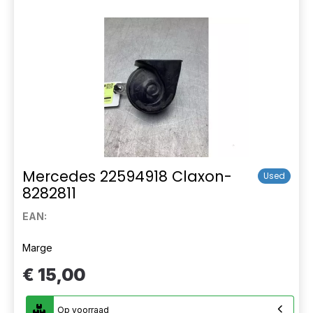
Mercedes 22594918 Claxon-
Used
8282811
EAN:
Marge
€ 15,00
Op voorraad