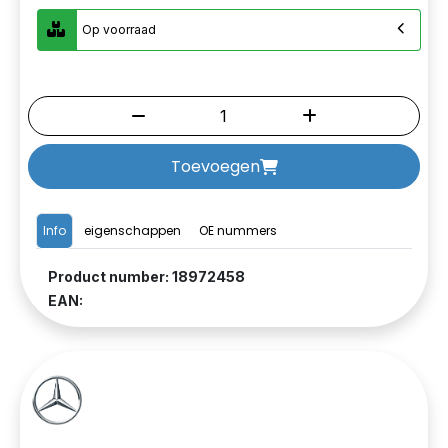
Op voorraad
Toevoegen
Info
eigenschappen
OE nummers
Product number: 18972458
EAN: