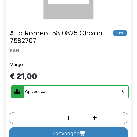
Alfa Romeo 15810825 Claxon-
Used
7582707
EAN:
Marge
€ 21,00
Op voorraad
Toevoegen