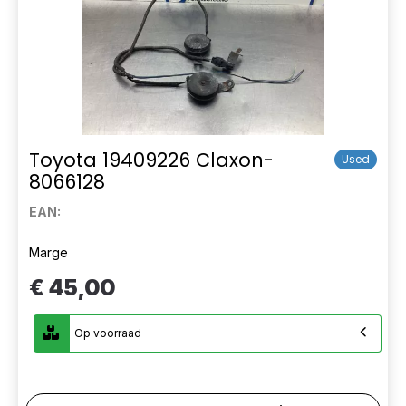
Toyota 19409226 Claxon-
Used
8066128
EAN:
Marge
€ 45,00
Op voorraad