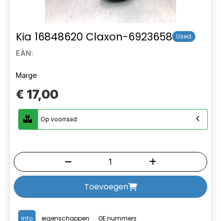
Kia 16848620 Claxon-6923658
Used
EAN:
Marge
€ 17,00
Op voorraad
Toevoegen
Info
eigenschappen
OE nummers