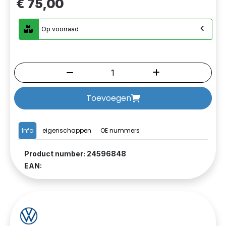
€ 75,00
Op voorraad
Toevoegen
Info
eigenschappen
OE nummers
Product number: 24596848
EAN: