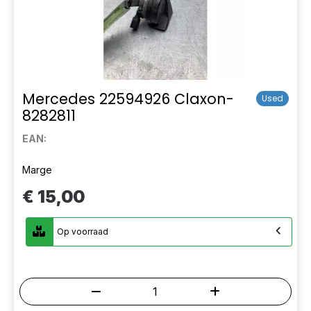
Mercedes 22594926 Claxon-
Used
8282811
EAN:
Marge
€ 15,00
Op voorraad