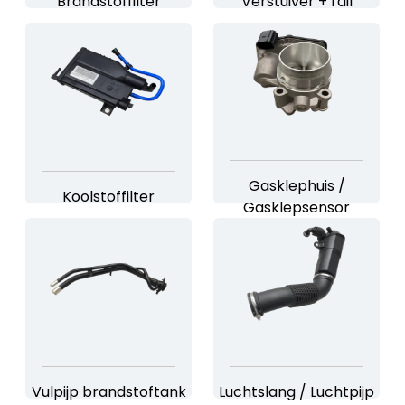
Brandstoffilter
Verstuiver + rail
Gasklephuis /
Koolstoffilter
Gasklepsensor
Vulpijp brandstoftank
Luchtslang / Luchtpijp