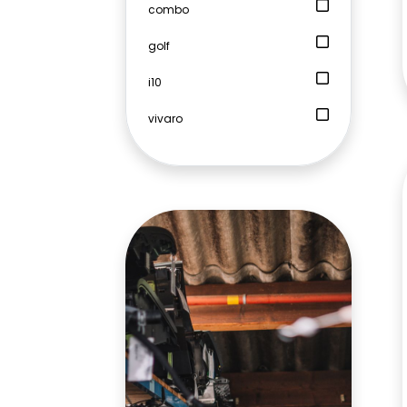
combo
golf
i10
vivaro