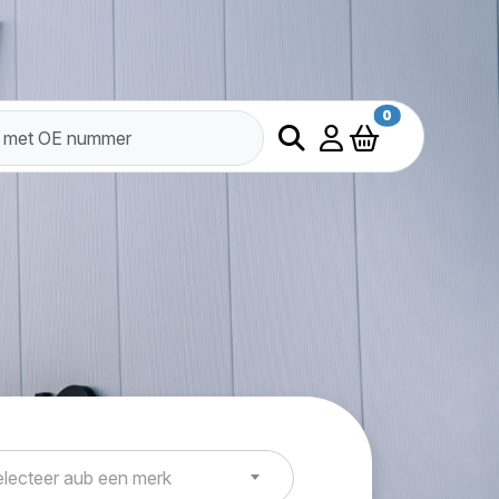
0
lecteer aub een merk