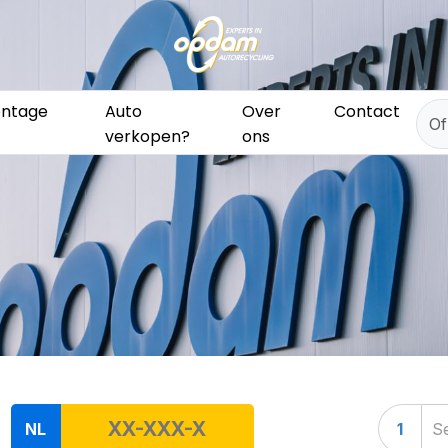
ntage
Auto
Over
Contact
verkopen?
ons
NL
1
Se