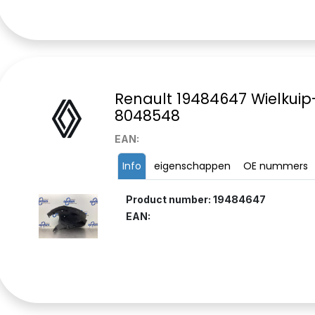
Renault 19484647 Wielkuip
8048548
EAN:
Info
eigenschappen
OE nummers
Product number: 19484647
EAN: