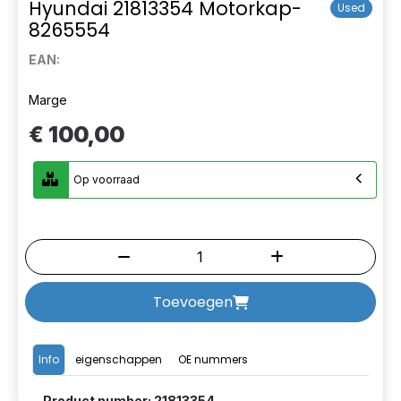
Hyundai 21813354 Motorkap-
Used
8265554
EAN:
Marge
€ 100,00
Op voorraad
Toevoegen
Info
eigenschappen
OE nummers
Product number: 21813354