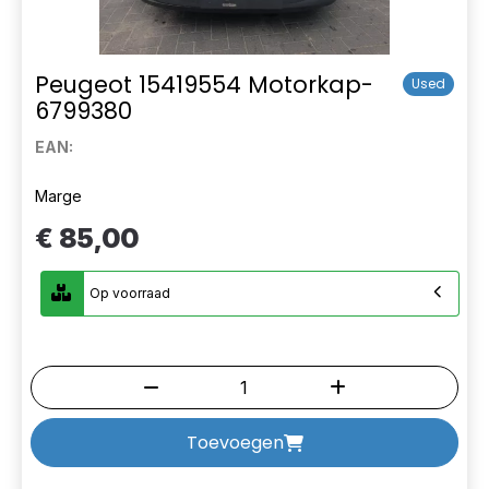
Peugeot 15419554 Motorkap-
Used
6799380
EAN:
Marge
€ 85,00
Op voorraad
Toevoegen