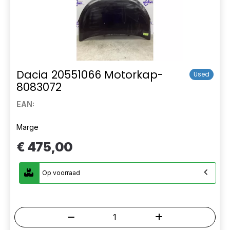
Dacia 20551066 Motorkap-
Used
8083072
EAN:
Marge
€ 475,00
Op voorraad