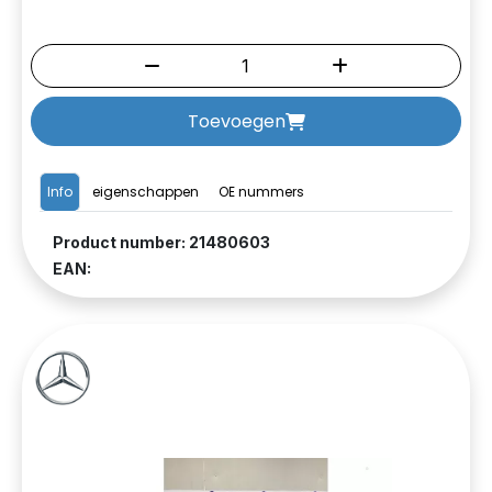
Toevoegen
Info
eigenschappen
OE nummers
Product number: 21480603
EAN: