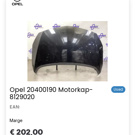
Opel 20400190 Motorkap-
Used
8129020
EAN:
Marge
€ 202,00