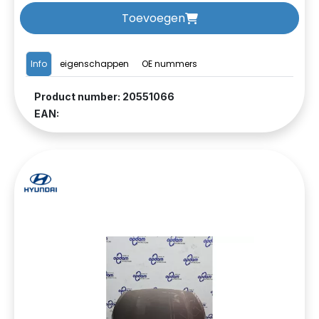
Toevoegen
Info
eigenschappen
OE nummers
Product number: 20551066
EAN: