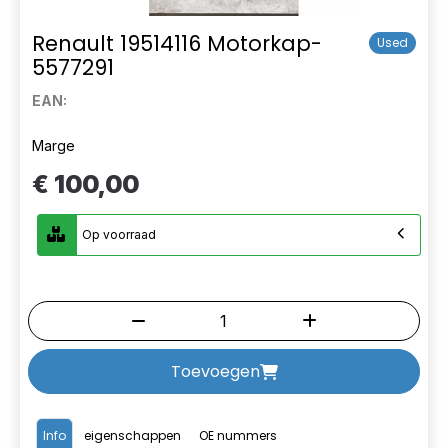
Renault 19514116 Motorkap-
Used
5577291
EAN:
Marge
€ 100,00
Op voorraad
Toevoegen
Info
eigenschappen
OE nummers