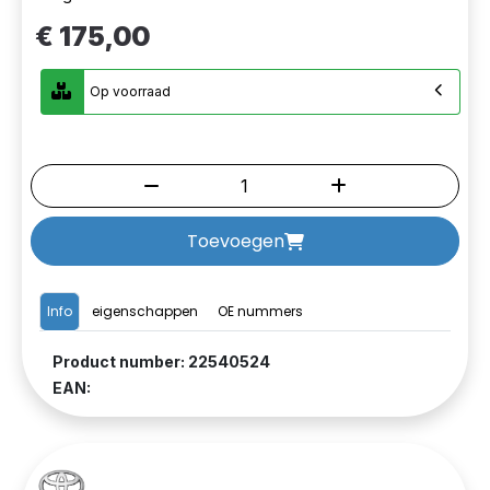
€ 175,00
Op voorraad
Toevoegen
Info
eigenschappen
OE nummers
Product number: 22540524
EAN: