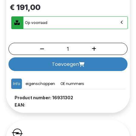
€ 191,00
Op voorraad
Toevoegen
Info
eigenschappen
OE nummers
Product number: 16931302
EAN: