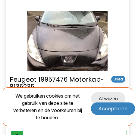
Peugeot 19957476 Motorkap-
Used
8136235
We gebruiken cookies om het
EAN:
Afwijzen
gebruik van deze site te
Accepteren
verbeteren en de voorkeuren bij
Marge
te houden.
€ 75,00