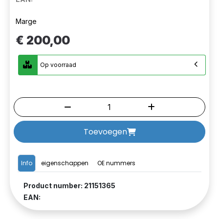
Marge
€ 200,00
Op voorraad
Toevoegen
Info
eigenschappen
OE nummers
Product number: 21151365
EAN: