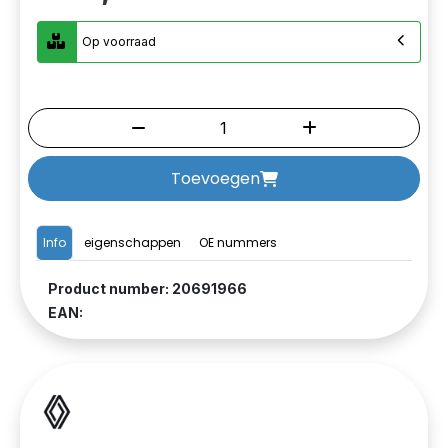
Op voorraad
Toevoegen
Info
eigenschappen
OE nummers
Product number: 20691966
EAN: