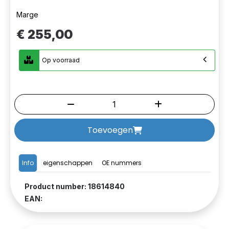
Marge
€ 255,00
Op voorraad
Toevoegen
Info
eigenschappen
OE nummers
Product number: 18614840
EAN: