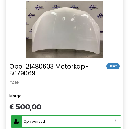
Opel 21480603 Motorkap-
Used
8079069
EAN:
Marge
€ 500,00
Op voorraad