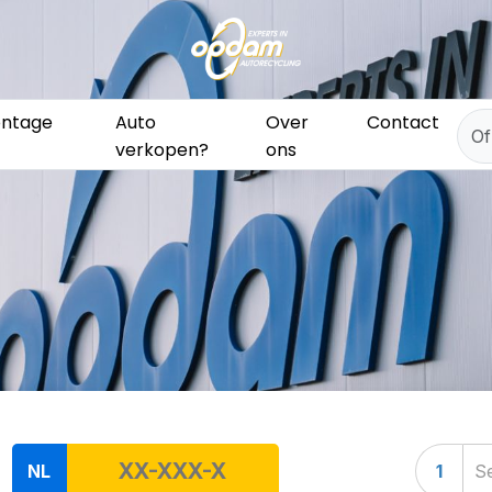
ntage
Auto
Over
Contact
verkopen?
ons
NL
1
Se