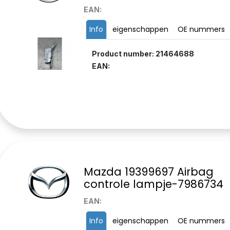
EAN:
Info
eigenschappen
OE nummers
Product number: 21464688
EAN:
Mazda 19399697 Airbag
controle lampje-7986734
EAN:
Info
eigenschappen
OE nummers