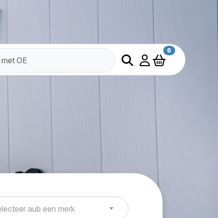
0
lecteer aub een merk