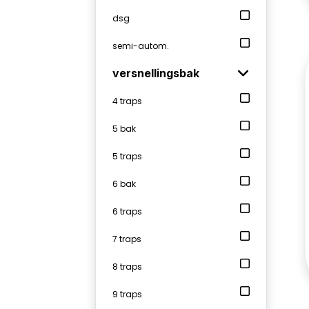
dsg
semi-autom.
versnellingsbak
4 traps
5 bak
5 traps
6 bak
6 traps
7 traps
8 traps
9 traps