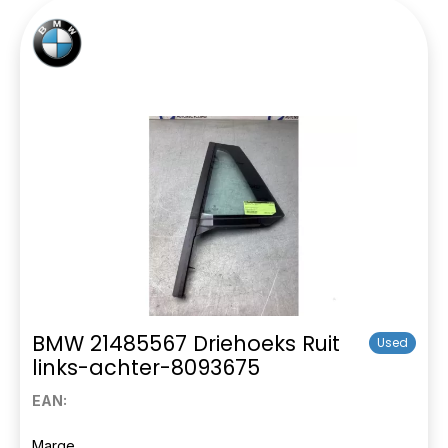
BMW 21485567 Driehoeks Ruit
Used
links-achter-8093675
EAN:
Marge