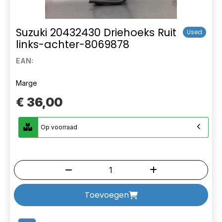
Suzuki 20432430 Driehoeks Ruit
Used
links-achter-8069878
EAN:
Marge
€ 36,00
Op voorraad
Toevoegen