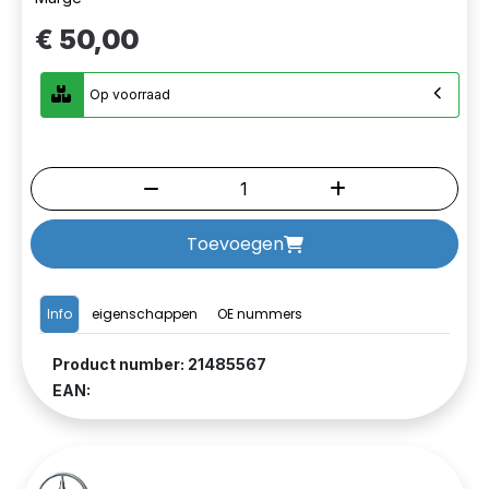
€ 50,00
Op voorraad
Toevoegen
Info
eigenschappen
OE nummers
Product number: 21485567
EAN: