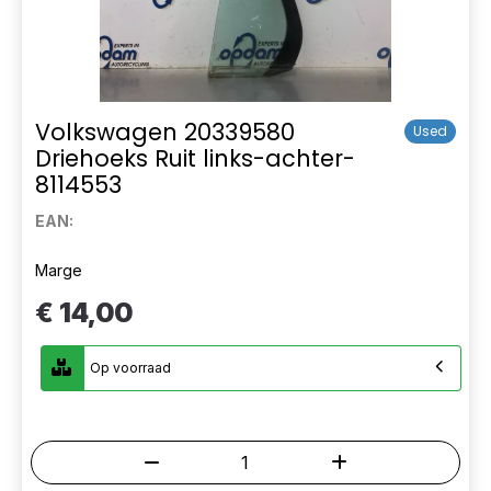
Volkswagen 20339580
Used
Driehoeks Ruit links-achter-
8114553
EAN:
Marge
€ 14,00
Op voorraad