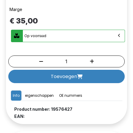
Marge
€ 35,00
Op voorraad
Toevoegen
Info
eigenschappen
OE nummers
Product number: 19576427
EAN: