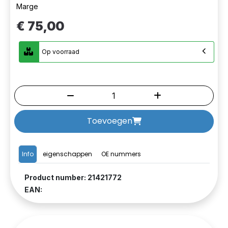
Marge
€ 75,00
Op voorraad
Toevoegen
Info
eigenschappen
OE nummers
Product number: 21421772
EAN: