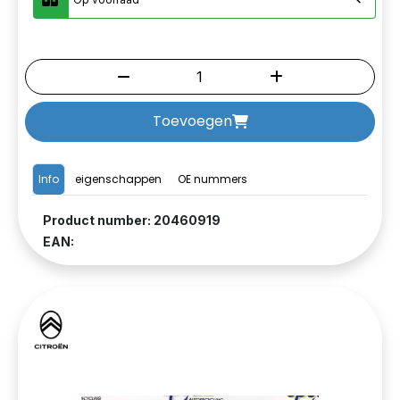
Toevoegen
Info
eigenschappen
OE nummers
Product number: 20460919
EAN: