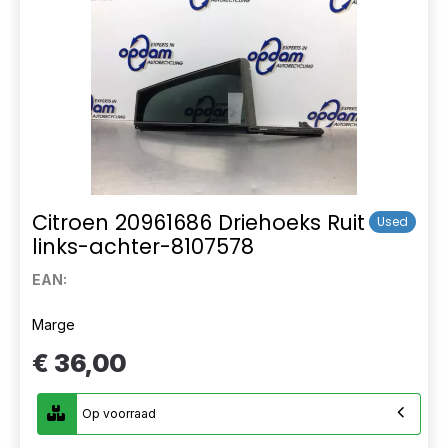
Citroen 20961686 Driehoeks Ruit
Used
links-achter-8107578
EAN:
Marge
€ 36,00
Op voorraad