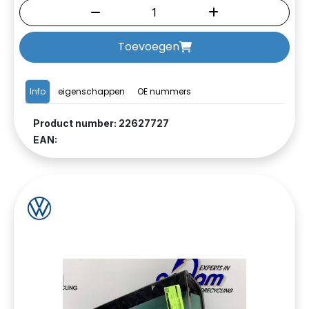
Toevoegen
Info
eigenschappen
OE nummers
Product number: 22627727
EAN: