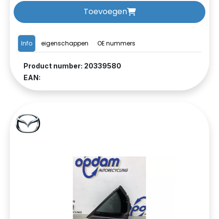
Toevoegen
Info
eigenschappen
OE nummers
Product number: 20339580
EAN: