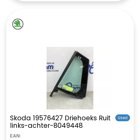
Skoda 19576427 Driehoeks Ruit
Used
links-achter-8049448
EAN: