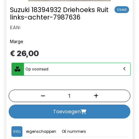
Suzuki 18394932 Driehoeks Ruit
Used
links-achter-7987636
EAN:
Marge
€ 26,00
Op voorraad
Toevoegen
Info
eigenschappen
OE nummers