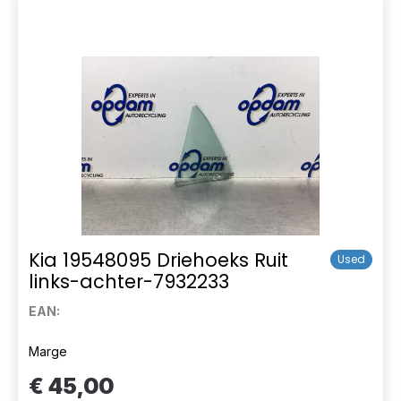
Kia 19548095 Driehoeks Ruit
Used
links-achter-7932233
EAN:
Marge
€ 45,00