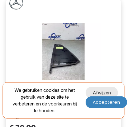
Mercedes 22313112 Driehoeks
Used
We gebruiken cookies om het
Afwijzen
Ruit links-achter-8296650
gebruik van deze site te
Accepteren
verbeteren en de voorkeuren bij
EAN:
te houden.
Marge