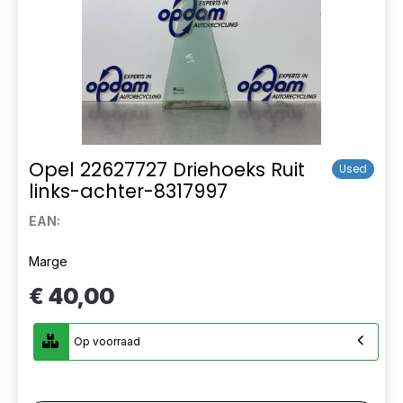
Opel 22627727 Driehoeks Ruit
Used
links-achter-8317997
EAN:
Marge
€ 40,00
Op voorraad