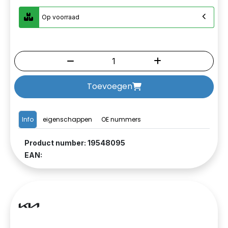
Op voorraad
Toevoegen
Info
eigenschappen
OE nummers
Product number: 19548095
EAN: