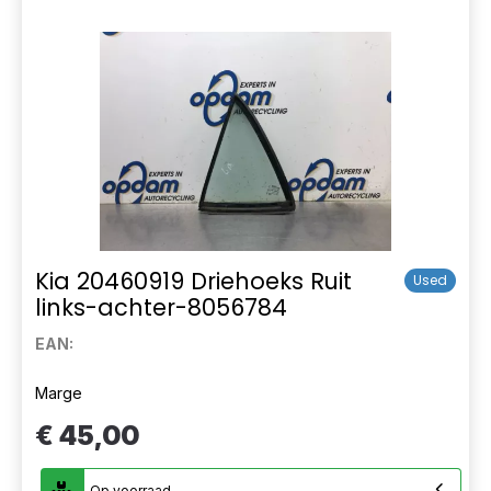
Kia 20460919 Driehoeks Ruit
Used
links-achter-8056784
EAN:
Marge
€ 45,00
Op voorraad