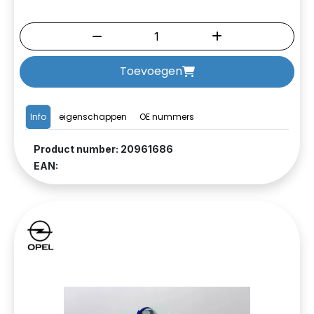
Toevoegen
Info
eigenschappen
OE nummers
Product number: 20961686
EAN: