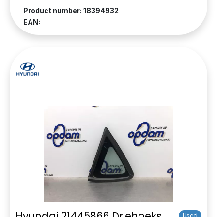
Product number: 18394932
EAN:
Hyundai 21445866 Driehoeks
Used