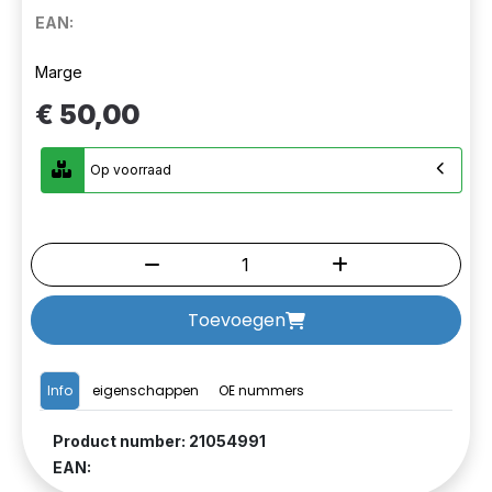
EAN:
Marge
€ 50,00
Op voorraad
Toevoegen
Info
eigenschappen
OE nummers
Product number: 21054991
EAN: