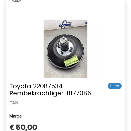
Toyota 22087534
Used
Rembekrachtiger-8177086
EAN:
Marge
€ 50,00