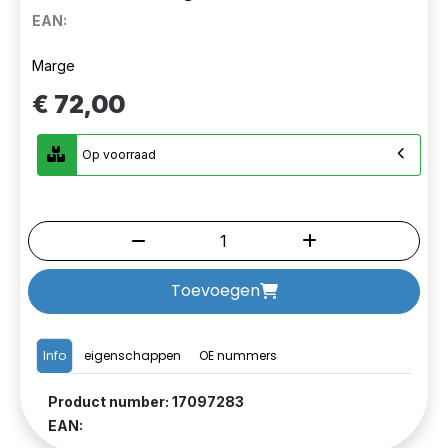
EAN:
Marge
€ 72,00
Op voorraad
Toevoegen
Info
eigenschappen
OE nummers
Product number: 17097283
EAN: