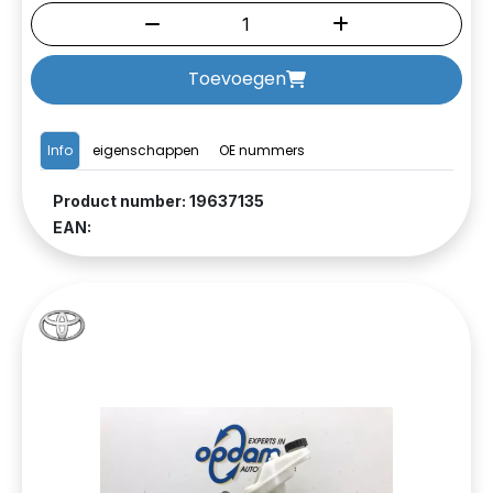
Toevoegen
Info
eigenschappen
OE nummers
Product number: 19637135
EAN: