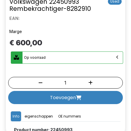
Volkswagen 22450993
Used
Rembekrachtiger-8282910
EAN:
Marge
€ 600,00
Op voorraad
Toevoegen
Info
eigenschappen
OE nummers
Product number: 22450993