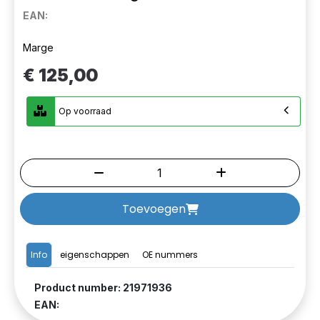
EAN:
Marge
€ 125,00
Op voorraad
Toevoegen
Info
eigenschappen
OE nummers
Product number: 21971936
EAN: