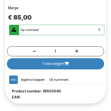
Marge
€ 85,00
Op voorraad
Toevoegen
Info
eigenschappen
OE nummers
Product number: 18603045
EAN: