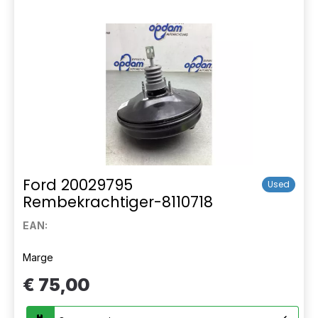
Ford 20029795
Used
Rembekrachtiger-8110718
EAN:
Marge
€ 75,00