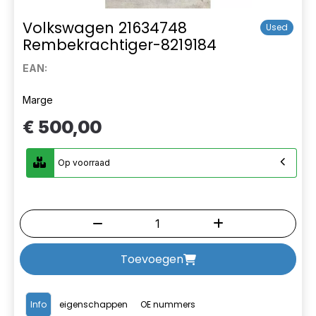
Volkswagen 21634748
Used
Rembekrachtiger-8219184
EAN:
Marge
€ 500,00
Op voorraad
Toevoegen
Info
eigenschappen
OE nummers