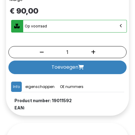
€ 90,00
Op voorraad
Toevoegen
Info
eigenschappen
OE nummers
Product number: 19011592
EAN: