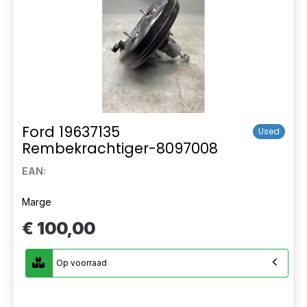
Ford 19637135
Used
Rembekrachtiger-8097008
EAN:
Marge
€ 100,00
Op voorraad