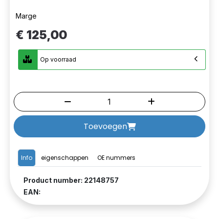
Marge
€ 125,00
Op voorraad
Toevoegen
Info
eigenschappen
OE nummers
Product number: 22148757
EAN: