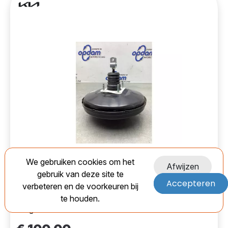
Kia 19687278 Rembekrachtiger-
Used
We gebruiken cookies om het
Afwijzen
7617489
gebruik van deze site te
Accepteren
verbeteren en de voorkeuren bij
EAN:
te houden.
Marge