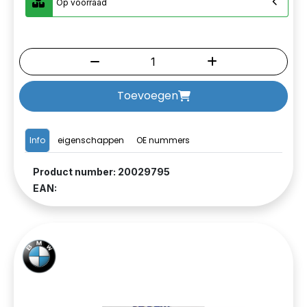
Op voorraad
Toevoegen
Info
eigenschappen
OE nummers
Product number: 20029795
EAN: