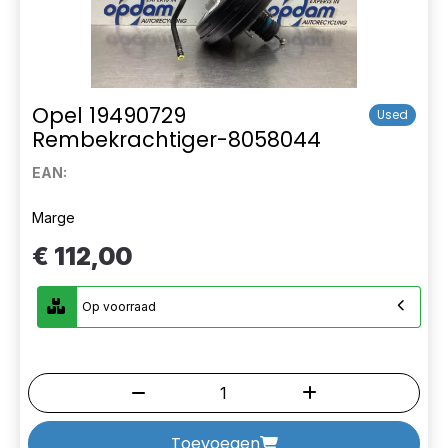
Opel 19490729
Used
Rembekrachtiger-8058044
EAN:
Marge
€ 112,00
Op voorraad
Toevoegen